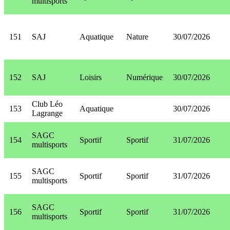
multisports
151
SAJ
Aquatique
Nature
30/07/2026
152
SAJ
Loisirs
Numérique
30/07/2026
Club Léo
153
Aquatique
30/07/2026
Lagrange
SAGC
154
Sportif
Sportif
31/07/2026
multisports
SAGC
155
Sportif
Sportif
31/07/2026
multisports
SAGC
156
Sportif
Sportif
31/07/2026
multisports