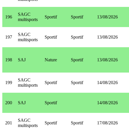
SAGC
196
Sportif
Sportif
13/08/2026
multisports
SAGC
197
Sportif
Sportif
13/08/2026
multisports
198
SAJ
Nature
Sportif
13/08/2026
SAGC
199
Sportif
Sportif
14/08/2026
multisports
200
SAJ
Sportif
14/08/2026
SAGC
201
Sportif
Sportif
17/08/2026
multisports