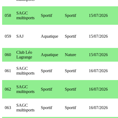
SAGC
058
Sportif
Sportif
15/07/2026
multisports
059
SAJ
Aquatique
Sportif
15/07/2026
Club Léo
060
Aquatique
Nature
15/07/2026
Lagrange
SAGC
061
Sportif
Sportif
16/07/2026
multisports
SAGC
062
Sportif
Sportif
16/07/2026
multisports
SAGC
063
Sportif
Sportif
16/07/2026
multisports