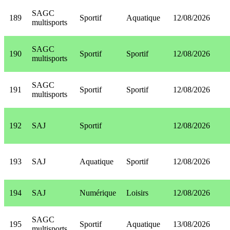
SAGC
189
Sportif
Aquatique
12/08/2026
multisports
SAGC
190
Sportif
Sportif
12/08/2026
multisports
SAGC
191
Sportif
Sportif
12/08/2026
multisports
192
SAJ
Sportif
12/08/2026
193
SAJ
Aquatique
Sportif
12/08/2026
194
SAJ
Numérique
Loisirs
12/08/2026
SAGC
195
Sportif
Aquatique
13/08/2026
multisports