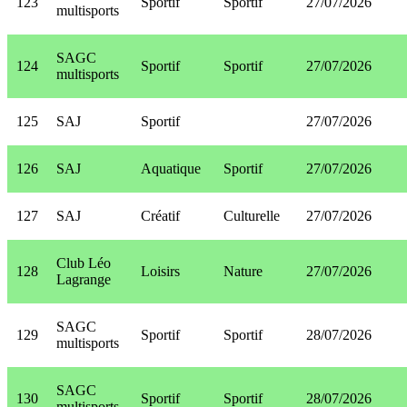
123
Sportif
Sportif
27/07/2026
multisports
SAGC
124
Sportif
Sportif
27/07/2026
multisports
125
SAJ
Sportif
27/07/2026
126
SAJ
Aquatique
Sportif
27/07/2026
127
SAJ
Créatif
Culturelle
27/07/2026
Club Léo
128
Loisirs
Nature
27/07/2026
Lagrange
SAGC
129
Sportif
Sportif
28/07/2026
multisports
SAGC
130
Sportif
Sportif
28/07/2026
multisports