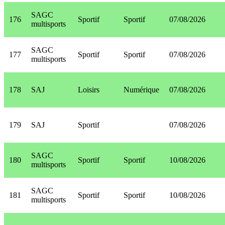
SAGC
176
Sportif
Sportif
07/08/2026
multisports
SAGC
177
Sportif
Sportif
07/08/2026
multisports
178
SAJ
Loisirs
Numérique
07/08/2026
179
SAJ
Sportif
07/08/2026
SAGC
180
Sportif
Sportif
10/08/2026
multisports
SAGC
181
Sportif
Sportif
10/08/2026
multisports