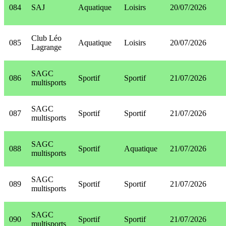
084
SAJ
Aquatique
Loisirs
20/07/2026
Club Léo
085
Aquatique
Loisirs
20/07/2026
Lagrange
SAGC
086
Sportif
Sportif
21/07/2026
multisports
SAGC
087
Sportif
Sportif
21/07/2026
multisports
SAGC
088
Sportif
Aquatique
21/07/2026
multisports
SAGC
089
Sportif
Sportif
21/07/2026
multisports
SAGC
090
Sportif
Sportif
21/07/2026
multisports