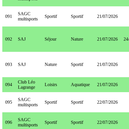
SAGC
091
Sportif
Sportif
21/07/2026
multisports
092
SAJ
Séjour
Nature
21/07/2026
24
093
SAJ
Nature
Sportif
21/07/2026
Club Léo
094
Loisirs
Aquatique
21/07/2026
Lagrange
SAGC
095
Sportif
Sportif
22/07/2026
multisports
SAGC
096
Sportif
Sportif
22/07/2026
multisports