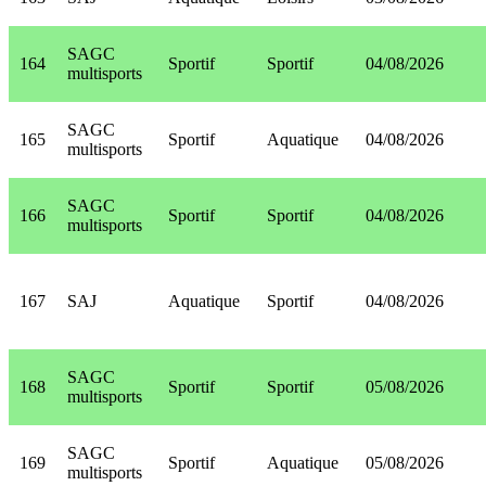
SAGC
164
Sportif
Sportif
04/08/2026
multisports
SAGC
165
Sportif
Aquatique
04/08/2026
multisports
SAGC
166
Sportif
Sportif
04/08/2026
multisports
167
SAJ
Aquatique
Sportif
04/08/2026
SAGC
168
Sportif
Sportif
05/08/2026
multisports
SAGC
169
Sportif
Aquatique
05/08/2026
multisports