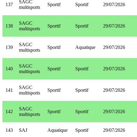
SAGC
137
Sportif
Sportif
29/07/2026
multisports
SAGC
138
Sportif
Sportif
29/07/2026
multisports
SAGC
139
Sportif
Aquatique
29/07/2026
multisports
SAGC
140
Sportif
Sportif
29/07/2026
multisports
SAGC
141
Sportif
Sportif
29/07/2026
multisports
SAGC
142
Sportif
Sportif
29/07/2026
multisports
143
SAJ
Aquatique
Sportif
29/07/2026