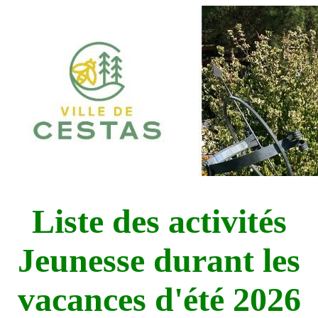
Liste des activités
Jeunesse durant les
vacances d'été 2026