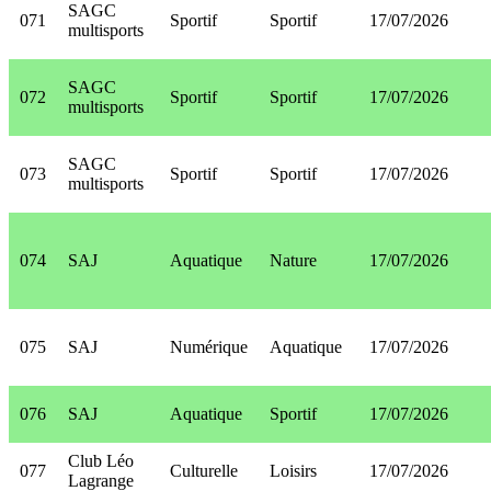
SAGC
071
Sportif
Sportif
17/07/2026
multisports
SAGC
072
Sportif
Sportif
17/07/2026
multisports
SAGC
073
Sportif
Sportif
17/07/2026
multisports
074
SAJ
Aquatique
Nature
17/07/2026
075
SAJ
Numérique
Aquatique
17/07/2026
076
SAJ
Aquatique
Sportif
17/07/2026
Club Léo
077
Culturelle
Loisirs
17/07/2026
Lagrange