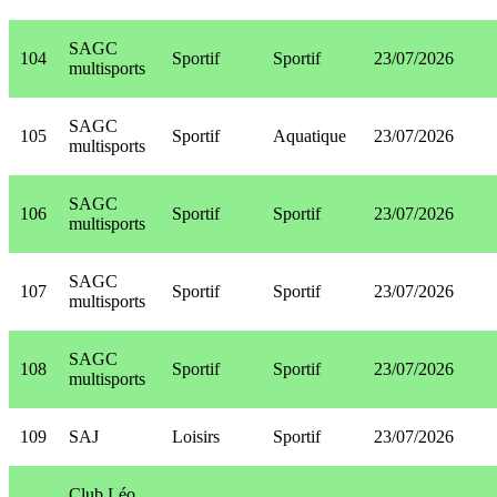
SAGC
104
Sportif
Sportif
23/07/2026
multisports
SAGC
105
Sportif
Aquatique
23/07/2026
multisports
SAGC
106
Sportif
Sportif
23/07/2026
multisports
SAGC
107
Sportif
Sportif
23/07/2026
multisports
SAGC
108
Sportif
Sportif
23/07/2026
multisports
109
SAJ
Loisirs
Sportif
23/07/2026
Club Léo