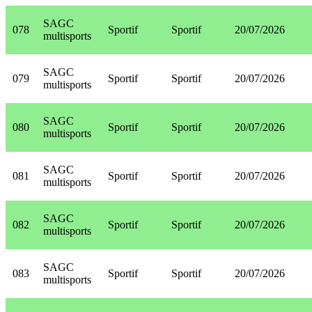
SAGC
078
Sportif
Sportif
20/07/2026
multisports
SAGC
079
Sportif
Sportif
20/07/2026
multisports
SAGC
080
Sportif
Sportif
20/07/2026
multisports
SAGC
081
Sportif
Sportif
20/07/2026
multisports
SAGC
082
Sportif
Sportif
20/07/2026
multisports
SAGC
083
Sportif
Sportif
20/07/2026
multisports