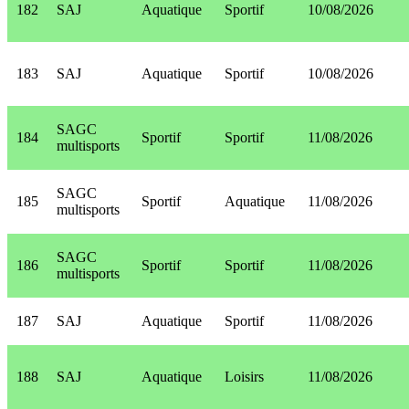
182
SAJ
Aquatique
Sportif
10/08/2026
183
SAJ
Aquatique
Sportif
10/08/2026
SAGC
184
Sportif
Sportif
11/08/2026
multisports
SAGC
185
Sportif
Aquatique
11/08/2026
multisports
SAGC
186
Sportif
Sportif
11/08/2026
multisports
187
SAJ
Aquatique
Sportif
11/08/2026
188
SAJ
Aquatique
Loisirs
11/08/2026