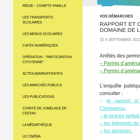
RÉGIE – COMPTE FAMILLE
VOS DÉMARCHES
LES TRANSPORTS
SCOLAIRES
RAPPORT ET 
DOMAINE DE 
LES MENUS SCOLAIRES
4 SEPTEMBRE 202
CAFÉS NUMÉRIQUES
Arrêtés des permi
OPÉRATION : “PARTICIPATION
CITOYENNE”
– Permis d’amén
– Permis d’aména
ACTES ADMINISTRATIFS
LES MARCHÉS PUBLICS
L’enquête publiq
consulter :
LES PUBLICATIONS
–
le rapport e
Clerguerou
,
COMITE DE JUMELAGE DE
CESTAS
– le procès-verbal
– les éléments de
LA MÉDIATHÈQUE
– les annexes.
LE CINÉMA