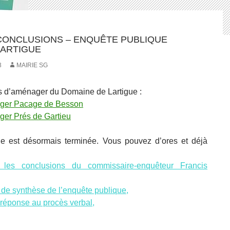
CONCLUSIONS – ENQUÊTE PUBLIQUE
LARTIGUE
3
MAIRIE SG
s d’aménager du Domaine de Lartigue :
ager Pacage de Besson
ger Prés de Gartieu
ue est désormais terminée. Vous pouvez d’ores et déjà
t les conclusions du commissaire-enquêteur Francis
 de synthèse de l’enquête publique,
 réponse au procès verbal,