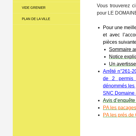
Vous trouverez c
VIDE GRENIER
pour LE DOMAIN
PLAN DE LA VILLE
Pour une meill
et avec l’ac
pièces suivante
Sommaire au
Notice expli
Un avertisse
Arrêté n°261-20
de 2 permis 
dénommés les p
SNC Domaine d
Avis d’enquête
PA les pacage
PA les prés de 