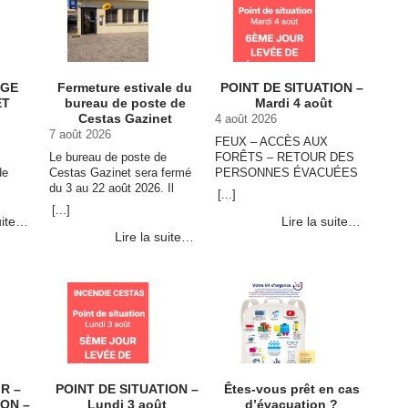
UGE
Fermeture estivale du
POINT DE SITUATION –
ÊT
bureau de poste de
Mardi 4 août
Cestas Gazinet
4 août 2026
7 août 2026
FEUX – ACCÈS AUX
Le bureau de poste de
FORÊTS – RETOUR DES
de
Cestas Gazinet sera fermé
PERSONNES ÉVACUÉES
août
du 3 au 22 août 2026. Il
Incendie : situation stable
[...]
trouvez
rouvrira ses portes, aux
Selon le dernier point
[...]
tions
horaires habituels, le 25 août
effectué à 16h30 avec le
uite…
Lire la suite…
:
2026.
capitaine Rémy Malet, la
Lire la suite…
…
situation n’a pas …
e
Continuer la lecture de
FEUX
POINT DE SITUATION –
Mardi 4 août →
IR –
POINT DE SITUATION –
Êtes-vous prêt en cas
ION –
Lundi 3 août
d’évacuation ?