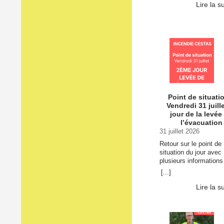
l’un des derniers point
Lire la s
d’information sur la si
Surveillance de la …
Continuer la lecture d
POINT DE SITUATIO
Dimanche 2 août →
Point de situati
Vendredi 31 juille
jour de la levée
l’évacuation
31 juillet 2026
Retour sur le point de
situation du jour avec
plusieurs informations
importantes. Sur le se
[...]
du lieu-dit “Le Lapin”
(quartier Pierroton) Le
Lire la s
sapeurs-pompiers, les
équipes de la DFCI et
… Continuer la lectur
Point de situation – V