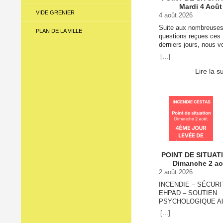
Mardi 4 Août
VIDE GRENIER
4 août 2026
Suite aux nombreuse
PLAN DE LA VILLE
questions reçues ces
derniers jours, nous v
informons que la quali
[...]
l’air est bonne ce mar
août. Les mesures réa
Lire la s
par Atmo Nouvelle-Aqu
montrent que … Conti
lecture de QUALITÉ 
L’AIR – POINT DE
SITUATION – Mardi 4
→
POINT DE SITUAT
Dimanche 2 ao
2 août 2026
INCENDIE – SÉCURI
EHPAD – SOUTIEN
PSYCHOLOGIQUE Al
que le retour des habi
[...]
de Cestas se poursuit,