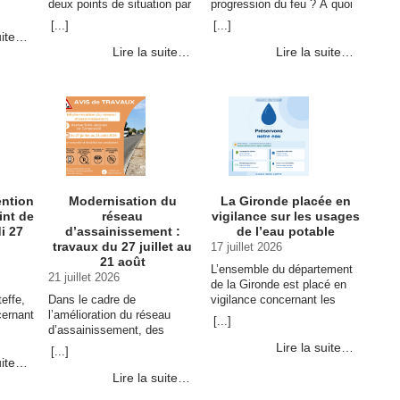
deux points de situation par
progression du feu ? À quoi
ion
jour, un le matin et un en fin
sert un pare-feu et comment
[...]
[...]
cture
de journée. Toutefois, en
est-il créé ? Dans cette
uite…
fonction de l’évolution de la
nouvelle vidéo, le capitaine
Lire la suite…
Lire la suite…
… Continuer la lecture de
Franck Laporte, devant la …
POINT DE SITUATION –
Continuer la lecture de
Mardi 28 juillet : FEU –
Incendie de Cestas :
ANIMAUX – SECURITE →
comprendre le travail réalisé
sur le terrain →
ention
Modernisation du
La Gironde placée en
int de
réseau
vigilance sur les usages
i 27
d’assainissement :
de l’eau potable
travaux du 27 juillet au
17 juillet 2026
21 août
L’ensemble du département
21 juillet 2026
de la Gironde est placé en
effe,
Dans le cadre de
vigilance concernant les
cernant
l’amélioration du réseau
usages de l’eau potable.
[...]
, les
d’assainissement, des
Cette mesure entraine une
a Ville
travaux de renouvellement
réglementation temporaire
Lire la suite…
[...]
pecter.
et de réhabilitation des
des prélèvements et usages
uite…
uer la
canalisations d’eaux usées
de l’eau dans le … Continuer
Lire la suite…
seront réalisés du lundi 27
la lecture de La Gironde