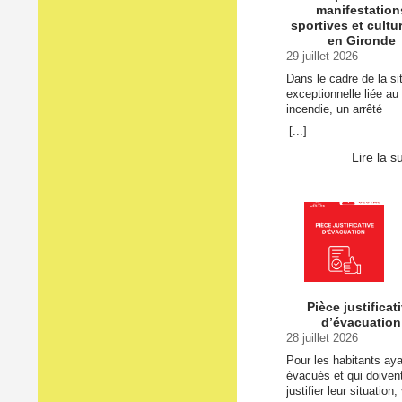
manifestation
sportives et cultu
en Gironde
29 juillet 2026
Dans le cadre de la si
exceptionnelle liée au
incendie, un arrêté
préfectoral interdit
[...]
l’organisation de toute
manifestation sportive
Lire la s
culturelle en Gironde
jusqu’au samedi 8 aoû
6h00. … Continuer la 
de Suspension des
manifestations sportiv
culturelles en Girond
Pièce justificat
d’évacuation
28 juillet 2026
Pour les habitants aya
évacués et qui doiven
justifier leur situation