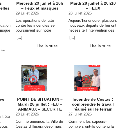
s
Mercredi 29 juillet à 10h
Mardi 28 juillet à 20h10
relles
– Feux et masques
– FEUX
29 juillet 2026
28 juillet 2026
Les opérations de lutte
Aujourd’hui encore, plusieurs
tuation
contre les incendies se
nouveaux départs de feu ont
 risque
poursuivent sur notre
nécessité l’intervention des
commune. À ce stade, deux
sapeurs-pompiers. Le plus
[...]
[...]
secteurs restent
important s’est déclaré entre
particulièrement sous
Cestas et Le Barp au niveau
Lire la suite…
Lire la suite…
 et
surveillance. ➡️ Secteur de
de l’avenue de la Sablière,
uite…
Pierroton, à proximité de la
mobilisant … Continuer la
t à
centrale … Continuer la
lecture de Point de situation
lecture
lecture de Point
– Mardi 28 juillet à 20h10 –
d’information – Mercredi 29
FEUX →
es et
juillet à 10h – Feux et
e →
masques →
ive
POINT DE SITUATION –
Incendie de Cestas :
Mardi 28 juillet : FEU –
comprendre le travail
ANIMAUX – SECURITE
réalisé sur le terrain
28 juillet 2026
27 juillet 2026
nt été
t
Comme annoncé, la Ville de
Comment les sapeurs-
, vous
Cestas diffusera désormais
pompiers ont-ils contenu la