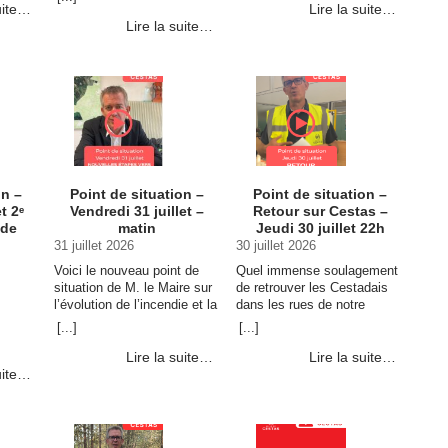
s
de la Gironde fait son grand
mobilisées sur le terrain. Si
uite…
Lire la suite…
tuation.
retour à Cestas du 1er …
la situation est stable, la
Lire la suite…
Continuer la lecture de
lutte … Continuer la lecture
e
CAP33 revient à Cestas du
de Point de situation –
N –
1er juillet au 31 août ! →
Samedi 1er août →
on –
Point de situation –
Point de situation –
t 2ᵉ
Vendredi 31 juillet –
Retour sur Cestas –
 de
matin
Jeudi 30 juillet 22h
31 juillet 2026
30 juillet 2026
Voici le nouveau point de
Quel immense soulagement
situation de M. le Maire sur
de retrouver les Cestadais
l’évolution de l’incendie et la
dans les rues de notre
situation sur notre
commune. Si la situation est
[...]
[...]
cteur
commune. ➡️ Ce qu’il faut
aujourd’hui plus favorable, la
retenir : Aucune évolution
vigilance reste de mise. Le
Lire la suite…
Lire la suite…
s
… Continuer la lecture de
feu n’est pas encore …
uite…
Point de situation – Vendredi
Continuer la lecture de Point
 nos
31 juillet – matin →
de situation – Retour sur
e de
Cestas – Jeudi 30 juillet 22h
endredi
→