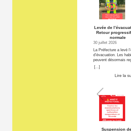
31 juillet 2ᵉ jour de la
de l’évacuation →
Levée de l’évacua
Retour progressif
normale
30 juillet 2026
La Préfecture a levé l’
d’évacuation. Les hab
peuvent désormais re
leur domicile et les
[...]
entreprises reprendre
progressivement leur
Lire la s
activité. ⚠️ Cette levé
signifie pas que tout 
est … Continuer la lec
de Levée de l’évacuat
Retour progressif à la
normale →
Suspension d