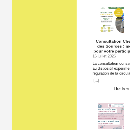
Intervention de M. le 
Point de situation du l
27 juillet →
Consultation Ch
des Sources : m
pour votre partici
16 juillet 2026
La consultation consa
au dispositif expérime
régulation de la circul
sur le Chemin des So
[...]
est désormais terminé
Plus de 300 habitants
Lire la s
usagers ont pris le t
… Continuer la lectur
Consultation Chemin 
Sources : merci pour 
participation →