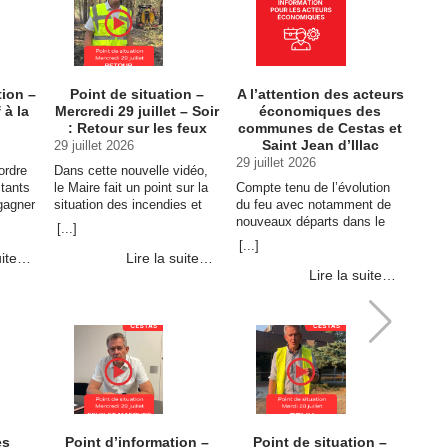
 levée
tion –
Point de situation –
A l’attention des acteurs
 à la
Mercredi 29 juillet – Soir
économiques des
: Retour sur les feux
communes de Cestas et
Saint Jean d’Illac
29 juillet 2026
29 juillet 2026
ordre
Dans cette nouvelle vidéo,
itants
le Maire fait un point sur la
Compte tenu de l’évolution
gagner
situation des incendies et
du feu avec notamment de
revient sur les secteurs qui
nouveaux départs dans le
[...]
ont fait l’objet d’une
secteur entre Le Barp et
[...]
surveillance renforcée
Cestas, l’extrême prudence
uite…
Lire la suite…
e ne
aujourd’hui. Au lieu-dit Le …
reste de mise afin de ne pas
Lire la suite…
danger
Continuer la lecture de Point
complexifier la … Continuer
ture
de situation – Mercredi 29
la lecture de A l’attention des
ion –
juillet – Soir : Retour sur les
acteurs économiques des
feux →
communes de Cestas et
Saint Jean d’Illac →
es
Point d’information –
Point de situation –