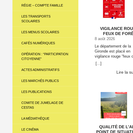
RÉGIE – COMPTE FAMILLE
LES TRANSPORTS
SCOLAIRES
VIGILANCE RO
LES MENUS SCOLAIRES
FEUX DE FOR
8 août 2026
CAFÉS NUMÉRIQUES
Le département de la
Gironde est placé en
OPÉRATION : “PARTICIPATION
vigilance rouge “feux 
CITOYENNE”
forêt” à compter du 8 
[...]
2026 midi (12h00) Re
ACTES ADMINISTRATIFS
l’ensemble des restric
Lire la s
sur l’arrêté préfectoral
LES MARCHÉS PUBLICS
Télécharger l’arrêter 
Continuer la lecture d
VIGILANCE ROUGE 
LES PUBLICATIONS
DE FORÊT →
COMITE DE JUMELAGE DE
CESTAS
LA MÉDIATHÈQUE
QUALITÉ DE L’A
LE CINÉMA
POINT DE SITUAT