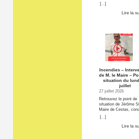
pouvez télécharger
[...]
l’attestation d’évacuat
transmise par la Préfe
Lire la s
ici.
Incendies – Interv
de M. le Maire – Po
situation du lund
juillet
27 juillet 2026
Retrouvez le point de
situation de Jérôme St
Maire de Cestas, con
les incendies en cours
[...]
actions engagées par l
et les consignes à res
Lire la s
Afin de vous … Contin
lecture de Incendies –