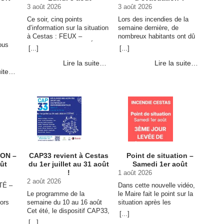
3 août 2026
3 août 2026
Ce soir, cinq points
Lors des incendies de la
s
d’information sur la situation
semaine dernière, de
à Cestas : FEUX –
nombreux habitants ont dû
ous
RETOURS – QUALITÉ DE
quitter leur domicile en
[...]
[...]
té de
L’AIR – SÉCURITÉ –
quelques minutes. Préparer
di 4
SERVICES MUNICIPAUX
un kit d’urgence 72h à
Lire la suite…
Lire la suite…
lisées
Feux : pas d’évolution à
l’avance permet de partir
uite…
itaine
Cestas La … Continuer la
rapidement avec …
nuer la
lecture de POINT DE
Continuer la lecture de Êtes-
DE
SITUATION – Lundi 3 août
vous prêt en cas
→
d’évacuation ? →
 Août
ION –
CAP33 revient à Cestas
Point de situation –
ût
du 1er juillet au 31 août
Samedi 1er août
!
1 août 2026
2 août 2026
TÉ –
Dans cette nouvelle vidéo,
Le programme de la
le Maire fait le point sur la
ors
semaine du 10 au 16 août
situation après les
tants
Cet été, le dispositif CAP33,
incendies. Les équipes
[...]
 voici
proposé par le Département
restent pleinement
[...]