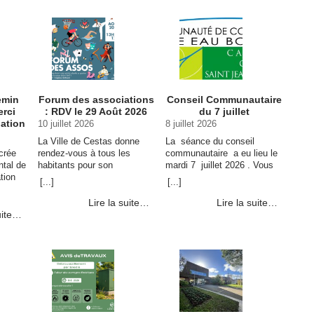
Maire –
juillet au vendredi 21 août
placée en vigilance sur les
undi
2026. … Continuer la lecture
usages de l’eau potable →
de Modernisation du réseau
d’assainissement : travaux
du 27 juillet au 21 août →
emin
Forum des associations
Conseil Communautaire
erci
: RDV le 29 Août 2026
du 7 juillet
pation
10 juillet 2026
8 juillet 2026
La Ville de Cestas donne
La séance du conseil
crée
rendez-vous à tous les
communautaire a eu lieu le
ntal de
habitants pour son
mardi 7 juillet 2026 . Vous
ation
traditionnel Forum des
pouvez prendre
[...]
[...]
urces
associations, qui se tiendra
connaissance des
e.
le samedi 29 août 2026, de
délibérations adoptées en
Lire la suite…
Lire la suite…
 et
13h30 à 17h, au complexe
cliquant sur ce lien.
uite…
emps de
… Continuer la lecture de
e de
Forum des associations :
des
RDV le 29 Août 2026 →
votre