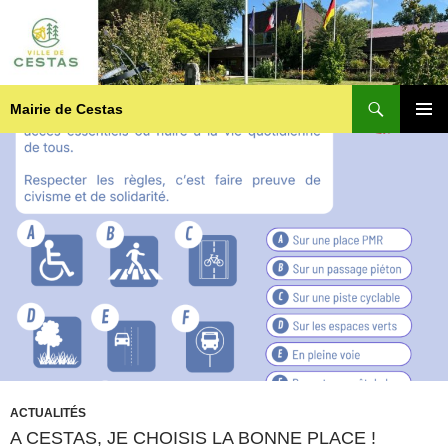
Recherche
Mairie de Cestas
ALLER
MENU
AU
PRINCI
CONTENU
ACTUALITÉS
A CESTAS, JE CHOISIS LA BONNE PLACE !