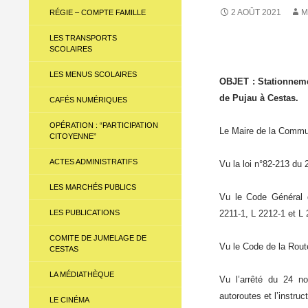
2 AOÛT 2021
M
RÉGIE – COMPTE FAMILLE
LES TRANSPORTS
SCOLAIRES
LES MENUS SCOLAIRES
OBJET : Stationnemen
de Pujau à Cestas.
CAFÉS NUMÉRIQUES
OPÉRATION : “PARTICIPATION
Le Maire de la Commu
CITOYENNE”
ACTES ADMINISTRATIFS
Vu la loi n°82-213 du 
LES MARCHÉS PUBLICS
Vu le Code Général de
LES PUBLICATIONS
2211-1, L 2212-1 et L 
COMITE DE JUMELAGE DE
Vu le Code de la Rout
CESTAS
LA MÉDIATHÈQUE
Vu l’arrêté du 24 no
autoroutes et l’instruct
LE CINÉMA