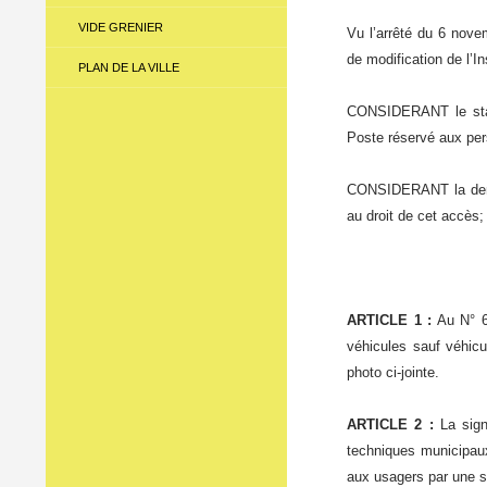
VIDE GRENIER
Vu l’arrêté du 6 novem
de modification de l’Ins
PLAN DE LA VILLE
CONSIDERANT le stati
Poste réservé aux pers
CONSIDERANT la deman
au droit de cet accès;
ARTICLE 1 :
Au N° 6
véhicules sauf véhic
photo ci-jointe.
ARTICLE 2 :
La sign
techniques municipaux
aux usagers par une si