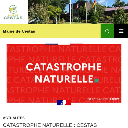
Recherche
Mairie de Cestas
ALLER
MENU
AU
PRINCI
CONTENU
ACTUALITÉS
CATASTROPHE NATURELLE : CESTAS